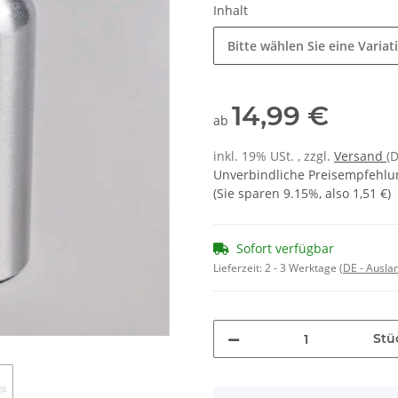
Inhalt
Bitte wählen Sie eine Variat
14,99 €
ab
inkl. 19% USt. , zzgl.
Versand
(
Unverbindliche Preisempfehlun
(Sie sparen
9.15%
, also
1,51 €
)
Sofort verfügbar
Lieferzeit:
2 - 3 Werktage
(DE - Ausla
Stü