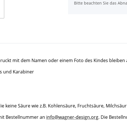
x
Bitte beachten Sie das Abna
druckt mit dem Namen oder einem Foto des Kindes bleiben a
ss und Karabiner
ie keine Säure wie z.B. Kohlensäure, Fruchtsäure, Milchsäur
 mit Bestellnummer an
info@wagner-design.org
. Die Bestel