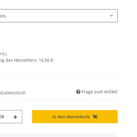
ion.
DHL)
g des Herstellers
:
16,50 €
Frage zum Artikel
nd abweichend)
ck
In den Warenkorb