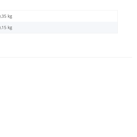
0,35 kg
0,15
kg