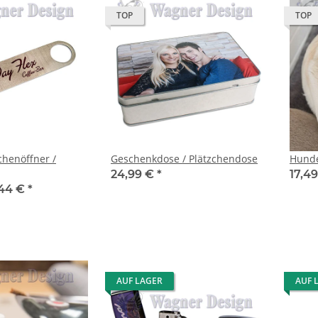
TOP
TOP
chenöffner /
Geschenkdose / Plätzchendose
Hunde
24,99 €
*
17,4
,44 €
*
AUF LAGER
AUF 