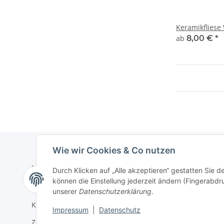
Keramikfliese
ab
8,00 €
*
Wie wir Cookies & Co nutzen
Informationen
Gesetzlich
Durch Klicken auf „Alle akzeptieren“ gestatten Sie d
können die Einstellung jederzeit ändern (Fingerabdru
Wir über uns
Datenschu
unserer
Datenschutzerklärung
.
Kundeninformation
AGB
Impressum
|
Datenschutz
Zahlungsmöglichkeiten
Sitemap