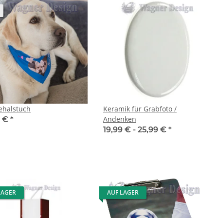
halstuch
Keramik für Grabfoto /
Andenken
9 €
*
19,99 € -
25,99 €
*
LAGER
AUF LAGER