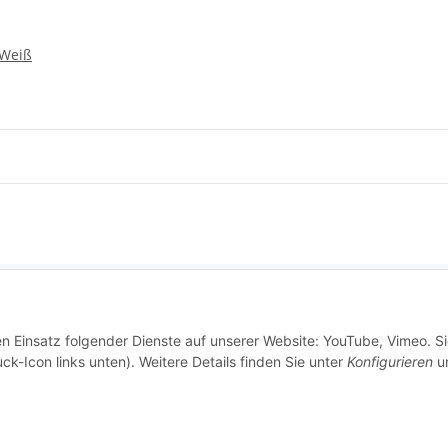
 Weiß
e Informationen
en Einsatz folgender Dienste auf unserer Website: YouTube, Vimeo. S
ck-Icon links unten). Weitere Details finden Sie unter
Konfigurieren
un
tz