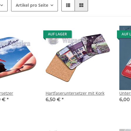
Artikel pro Seite
AUF LAGER
AUF 
rsetzer
Hartfaseruntersetzer mit Kork
Unter
9 €
*
6,50 €
*
6,00