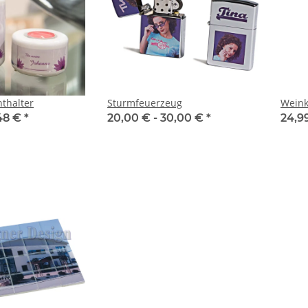
hthalter
Sturmfeuerzeug
Weink
,48 €
*
20,00 € -
30,00 €
*
24,9