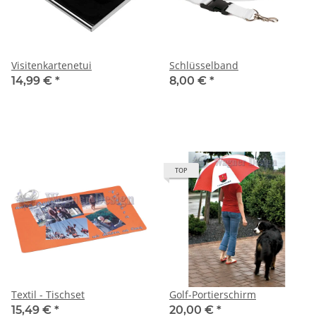
Visitenkartenetui
Schlüsselband
14,99 €
*
8,00 €
*
TOP
Textil - Tischset
Golf-Portierschirm
15,49 €
*
20,00 €
*