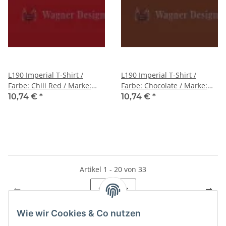
L190 Imperial T-Shirt /
L190 Imperial T-Shirt /
Farbe: Chili Red / Marke:
Farbe: Chocolate / Marke:
Sol's
Sol's
10,74 €
*
10,74 €
*
Artikel 1 - 20 von 33
Seite
1
Wie wir Cookies & Co nutzen