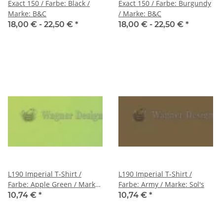
Exact 150 / Farbe: Black /
Exact 150 / Farbe: Burgundy
Marke: B&C
/ Marke: B&C
18,00 € -
22,50 €
*
18,00 € -
22,50 €
*
L190 Imperial T-Shirt /
L190 Imperial T-Shirt /
Farbe: Apple Green / Marke:
Farbe: Army / Marke: Sol's
Sol's
10,74 €
*
10,74 €
*