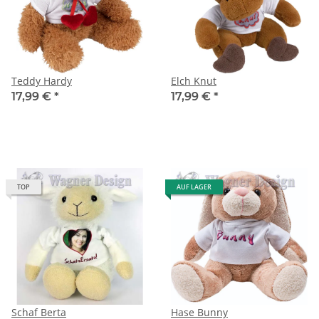
Teddy Hardy
Elch Knut
17,99 €
*
17,99 €
*
TOP
AUF LAGER
Schaf Berta
Hase Bunny