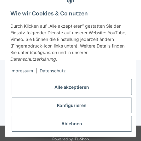
Produkt Veredlung
Vistenkarten & Flyer
Wie wir Cookies & Co nutzen
Schuhe
Durch Klicken auf „Alle akzeptieren“ gestatten Sie den
Einsatz folgender Dienste auf unserer Website: YouTube,
Vimeo. Sie können die Einstellung jederzeit ändern
(Fingerabdruck-Icon links unten). Weitere Details finden
Sie unter
Konfigurieren
und in unserer
Datenschutzerklärung
.
Impressum
|
Datenschutz
Informationen
Alle akzeptieren
Gesetzliche Informationen
Konfigurieren
* Alle Preise inkl. gesetzlicher USt., zzgl.
Versand
Ablehnen
Besucherzähler: 116989
Powered by
JTL-Shop