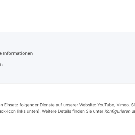
e Informationen
tz
m
en Einsatz folgender Dienste auf unserer Website: YouTube, Vimeo. S
recht
ck-Icon links unten). Weitere Details finden Sie unter
Konfigurieren
un