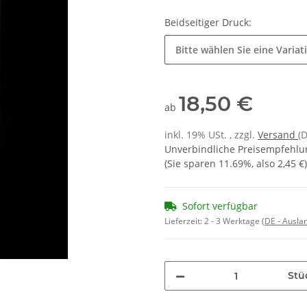
Beidseitiger Druck:
Bitte wählen Sie eine Variat
18,50 €
ab
inkl. 19% USt. , zzgl.
Versand
(
Unverbindliche Preisempfehlun
(Sie sparen
11.69%
, also
2,45 €
)
Sofort verfügbar
Lieferzeit:
2 - 3 Werktage
(DE - Ausla
Stü