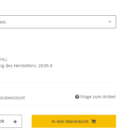
ion.
DHL)
g des Herstellers
:
20,95 €
Frage zum Artikel
nd abweichend)
ck
In den Warenkorb