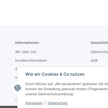
Informationen
Gesetzlich
Wir über uns
Datenschu
Kundeninformation
AGB
Zahlungsmöglichkeiten
Sitemap
Wie wir Cookies & Co nutzen
Versandinformationen
Impressu
Durch Klicken auf „Alle akzeptieren“ gestatten Sie d
Widerrufs
können die Einstellung jederzeit ändern (Fingerabdru
unserer
Datenschutzerklärung
.
* Alle Preise inkl. gesetzlicher USt., zzgl.
Versand
Impressum
|
Datenschutz