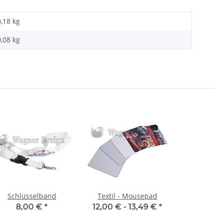
0,18 kg
0,08
kg
Schlüsselband
Textil - Mousepad
8,00 €
*
12,00 € -
13,49 €
*