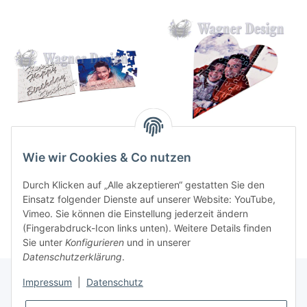
Holz Puzzle Happy Birthday
Karton-Puzzle Herz 40 Teilig
Wie wir Cookies & Co nutzen
oder Alles Gute zum
14,99 €
*
Geburtstag 37 Teilig
21,00 €
*
Durch Klicken auf „Alle akzeptieren“ gestatten Sie den
Einsatz folgender Dienste auf unserer Website: YouTube,
Vimeo. Sie können die Einstellung jederzeit ändern
(Fingerabdruck-Icon links unten). Weitere Details finden
Sie unter
Konfigurieren
und in unserer
Datenschutzerklärung
.
Impressum
|
Datenschutz