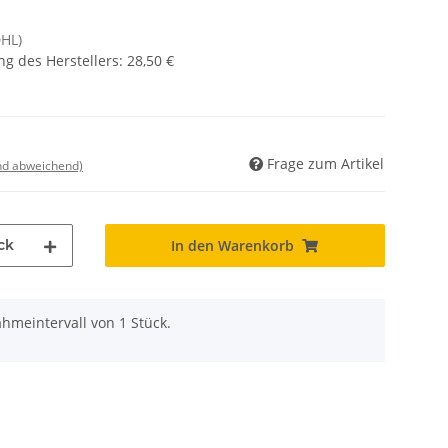
DHL)
g des Herstellers
:
28,50 €
Frage zum Artikel
nd abweichend)
ck
In den Warenkorb
hmeintervall von 1 Stück.