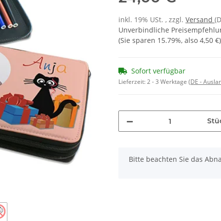
inkl. 19% USt. , zzgl.
Versand
(
Unverbindliche Preisempfehlun
(Sie sparen
15.79%
, also
4,50 €
)
Sofort verfügbar
Lieferzeit:
2 - 3 Werktage
(DE - Ausla
Stü
x
Bitte beachten Sie das Abna