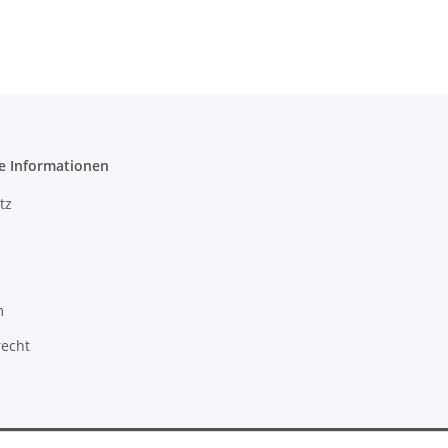
e Informationen
tz
m
recht